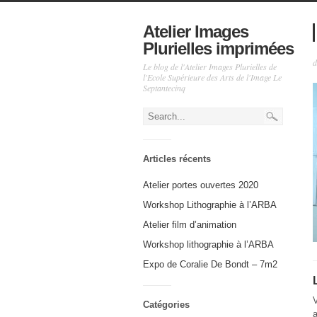
Atelier Images
Plurielles imprimées
d
Le blog de l'Atelier Images Plurielles de
l'Ecole Supérieure des Arts de l'Image Le
Septantecinq
Articles récents
Atelier portes ouvertes 2020
Workshop Lithographie à l’ARBA
Atelier film d’animation
Workshop lithographie à l’ARBA
Expo de Coralie De Bondt – 7m2
Catégories