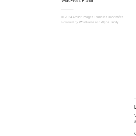
WordPress Planet
© 2024 Atelier Images Plurielles imprimées
Powered by
WordPress
and
Alpha Trinity