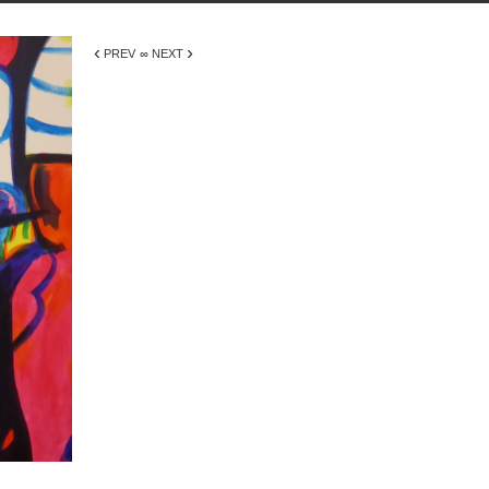
‹
›
PREV
∞ NEXT