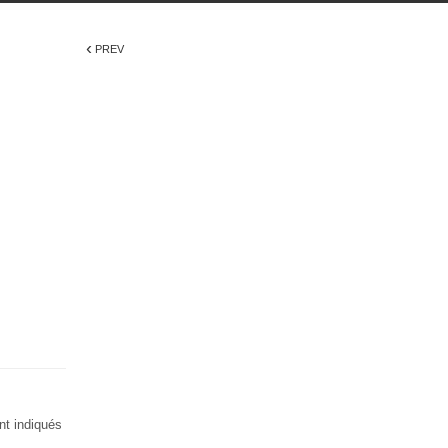
‹
PREV
nt indiqués