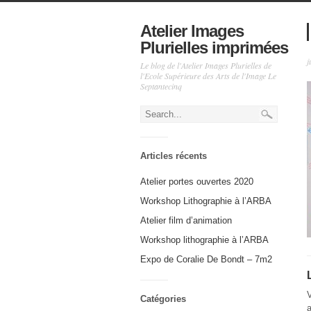
Atelier Images
Plurielles imprimées
j
Le blog de l'Atelier Images Plurielles de
l'Ecole Supérieure des Arts de l'Image Le
Septantecinq
Articles récents
Atelier portes ouvertes 2020
Workshop Lithographie à l’ARBA
Atelier film d’animation
Workshop lithographie à l’ARBA
Expo de Coralie De Bondt – 7m2
Catégories