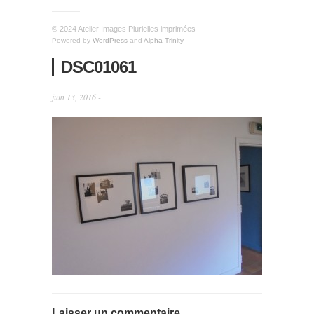
© 2024 Atelier Images Plurielles imprimées
Powered by
WordPress
and
Alpha Trinity
DSC01061
juin 13, 2016 -
Laisser un commentaire