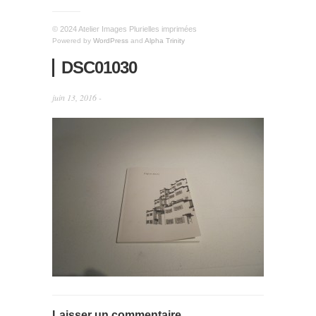
© 2024 Atelier Images Plurielles imprimées
Powered by
WordPress
and
Alpha Trinity
DSC01030
juin 13, 2016 -
Laisser un commentaire