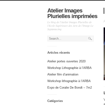
Atelier Images
Plurielles imprimées
j
Le blog de l'Atelier Images Plurielles de
l'Ecole Supérieure des Arts de l'Image Le
Septantecinq
Articles récents
Atelier portes ouvertes 2020
Workshop Lithographie à l’ARBA
Atelier film d’animation
Workshop lithographie à l’ARBA
Expo de Coralie De Bondt – 7m2
Catégories