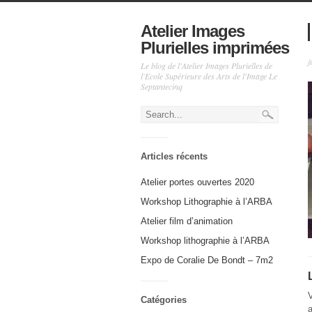
Atelier Images
Plurielles imprimées
j
Le blog de l'Atelier Images Plurielles de
l'Ecole Supérieure des Arts de l'Image Le
Septantecinq
Articles récents
Atelier portes ouvertes 2020
Workshop Lithographie à l’ARBA
Atelier film d’animation
Workshop lithographie à l’ARBA
Expo de Coralie De Bondt – 7m2
Catégories