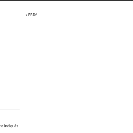
‹
PREV
nt indiqués