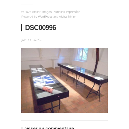
© 2024 Atelier Images Plurielles imprimées
Powered by
WordPress
and
Alpha Trinity
DSC00996
juin 13, 2016 -
Laisser un commentaire